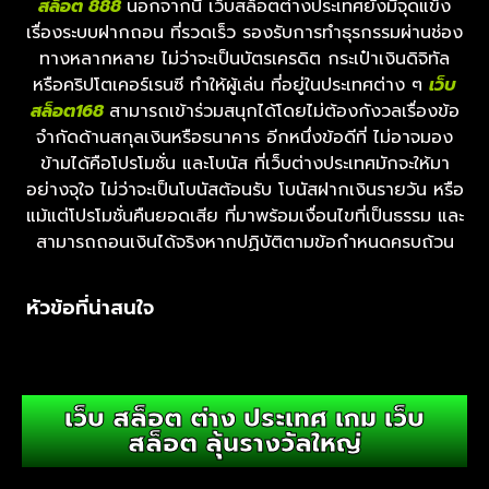
สล็อต 888
นอกจาก
นี้
เว็บ
สล็อต
ต่าง
ประเทศ
ยัง
มี
จุด
แข็ง
เรื่อง
ระบบ
ฝาก
ถอน
ที่
รวดเร็ว
รองรับ
การ
ทำ
ธุรกรรม
ผ่าน
ช่อง
ทาง
หลาก
หลาย
ไม่
ว่า
จะ
เป็น
บัตร
เครดิต
กระเป๋า
เงิน
ดิจิทัล
หรือ
ค
ริ
ป
โต
เค
อร์เรน
ซี
ทำให้
ผู้
เล่น
ที่
อยู่
ใน
ประเทศ
ต่าง
ๆ
เว็บ
สล็อต168
สามารถ
เข้า
ร่วม
สนุก
ได้
โดย
ไม่
ต้อง
กังวล
เรื่อง
ข้อ
จำกัด
ด้าน
สกุล
เงิน
หรือ
ธนาคาร
อีก
หนึ่ง
ข้อดี
ที่
ไม่
อาจม
อง
ข้าม
ได้
คือ
โปร
โม
ชั่น
และ
โบนัส
ที่
เว็บ
ต่าง
ประเทศ
มัก
จะ
ให้
มา
อย่าง
จุใจ
ไม่
ว่า
จะ
เป็น
โบนัส
ต้อนรับ
โบนัส
ฝาก
เงิน
ราย
วัน
หรือ
แม้แต่
โปร
โม
ชั่น
คืน
ยอด
เสีย
ที่มา
พร้อม
เงื่อนไข
ที่
เป็น
ธรรม
และ
สามารถ
ถอน
เงิน
ได้
จริง
หาก
ปฏิบัติ
ตาม
ข้อ
กำหนด
ครบ
ถ้วน
หัวข้อที่น่าสนใจ
เว็บ สล็อต ต่าง ประเทศ เกม เว็บ
สล็อต ลุ้นรางวัลใหญ่