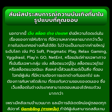
สัมผัสประสบการณ์ความบันเทิงที่มาใน
รูปแบบที่คุณชอบ
นอกจาก
นี้
เว็บ สล็อต ต่าง ประเทศ
ยัง
มี
ความ
โดด
เด่น
ใน
เรื่อง
ของ
การ
ให้
บริการ
ที่
มี
ความ
หลาก
หลาย
มากกว่า
เว็บ
ภายใน
ประเทศ
อย่าง
เห็น
ได้
ชัด
ไม่
ว่า
จะ
เป็น
เกม
จาก
ค่าย
ใหญ่
ระดับ
โลก
เช่น
PG
Soft,
Pragmatic
Play,
Relax
Gaming,
Yggdrasil,
Play’n
GO,
NetEnt,
หรือ
แม้แต่
ค่าย
เฉพาะ
ทาง
ที่
เน้น
ธีม
เฉพาะ
กลุ่ม
เช่น
สล็อต
แนว
ญี่ปุ่น
สล็อต
แนว
ยุโรป
หรือ
สล็อต
แนว
อ
นิ
เมะ
สิ่ง
เหล่า
นี้
ล้วน
แล้ว
แต่
เป็น
สิ่ง
ที่
ตอบ
โจทย์
ผู้
เล่น
ที่
มี
ความ
ต้องการ
แตก
ต่าง
กัน
ออก
ไป
และ
ต้องการ
ค้นหา
สไตล์
เกม
ที่
ตรง
กับ
ความ
ชอบ
ของ
ตนเอง
ซึ่ง
เว็บ
สล็อต
ใน
ต่าง
ประเทศ
สามารถ
ตอบ
สนอง
ได้
ครบ
ถ้วน
มากกว่า
เพราะ
มี
คลัง
เกม
จำนวน
มาก
และ
มี
การ
อัปเดต
ใหม่
อยู่
ตลอด
ทุก
สัปดาห์
Gambling (การพนัน)
ทำให้
ผู้
เล่น
สามารถ
สลับ
เกม