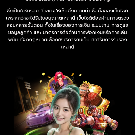
ซึ่ง
เป็น
ใบรับ
รอง
ที่
แสดง
ให้
เห็น
ถึง
ความ
น่า
เชื่อ
ถือ
ของ
เว็บไซต์
เพราะ
กว่า
จะ
ได้
รับ
ใบ
อนุญาต
เหล่า
นี้
เว็บไซต์
ต้อง
ผ่าน
การ
ตรวจ
สอบ
หลาย
ขั้น
ตอน
ทั้ง
ใน
เรื่อง
ของ
การ
เงิน
ระบบ
เกม
การ
ดูแล
ข้อมูล
ลูกค้า
และ
มาตรการ
ต่อ
ต้าน
การ
ฟอก
เงิน
หรือ
การ
เล่น
พนัน
ที่
ผิด
กฎหมาย
เลือก
ใช้
บริการ
กับ
เว็บ
ที่
ได้
รับ
การ
รับรอง
เหล่า
นี้