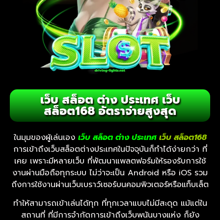
เว็บ สล็อต ต่าง ประเทศ เว็บ
สล็อต168 อัตราจ่ายสูงสุด
ใน
มุม
ของ
ผู้
เล่น
เอง
เว็บ สล็อต ต่าง ประเทศ
เว็บ สล็อต168
การ
เข้า
ถึง
เว็บ
สล็อต
ต่าง
ประเทศ
ใน
ปัจจุบัน
ก็
ทำได้
ง่าย
กว่า
ที่
เคย
เพราะ
มี
หลาย
เว็บ
ที่
พัฒนา
แพลตฟอร์ม
ให้
รองรับ
การ
ใช้
งาน
ผ่าน
มือ
ถือ
ทุก
ระบบ
ไม่
ว่า
จะ
เป็น
Android
หรือ
iOS
รวม
ถึง
การ
ใช้
งาน
ผ่าน
เว็บ
เบราว์เซอร์
บน
คอมพิวเตอร์
หรือ
แท็บเล็ต
ทำให้
สามารถ
เข้า
เล่น
ได้
ทุก
ที่
ทุก
เวลา
แบบ
ไม่มี
สะดุด
แม้แต่
ใน
สถาน
ที่
ที่
มี
การ
จำกัด
การ
เข้า
ถึง
เว็บ
พนัน
บาง
แห่ง
ก็
ยัง