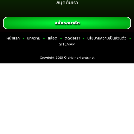
สนุก
กับ
เรา
สมัครสมาชิก
หน้าแรก
บทความ
สล็อต
ติดต่อเรา
นโยบายความเป็นส่วนตัว
SITEMAP
Copyright 2025 © driving-lights.net